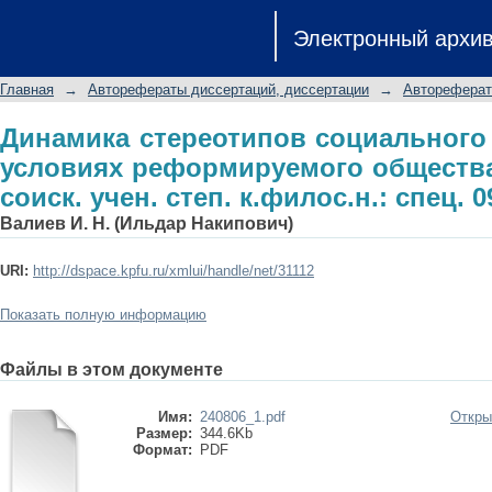
Динамика стереотипов социал
Электронный архи
реформируемого общества: автореф.
спец. 09.00.11
Главная
→
Авторефераты диссертаций, диссертации
→
Автореферат
Динамика стереотипов социального
условиях реформируемого общества:
соиск. учен. степ. к.филос.н.: спец. 0
Валиев И. Н. (Ильдар Накипович)
URI:
http://dspace.kpfu.ru/xmlui/handle/net/31112
Показать полную информацию
Файлы в этом документе
Имя:
240806_1.pdf
Откры
Размер:
344.6Kb
Формат:
PDF