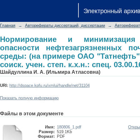
Нормирование и минимизация образ
Электронный архи
почв для пиродной среды: (на прим
соиск. учен. степ. к.х.н.: спец. 03.00.1
Главная
→
Авторефераты диссертаций, диссертации
→
Автореферат
Нормирование и минимизация
опасности нефтезагрязненных п
среды: (на примере ОАО "Татнефть")
соиск. учен. степ. к.х.н.: спец. 03.00.1
Шайдуллина И. А. (Ильмира Атласовна)
URI:
http://dspace.kpfu.ru/xmlui/handle/net/31104
Показать полную информацию
Файлы в этом документе
Имя:
180806_1.pdf
Откры
Размер:
519.1Kb
Формат:
PDF