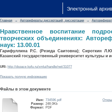
Нравственное воспитание подростк
Электронный архи
Автореф. дис.... канд. пед. наук: 13.0
Главная
→
Авторефераты диссертаций, диссертации
→
Автореферат
Нравственное воспитание подро
творческих объединениях: Автореф. 
наук: 13.00.01
Гарифуллина Р.С. (Резеда Саитовна); Сироткин Л.Ю
Казанский государственный университет культуры и и
URI:
http://dspace.kpfu.ru/xmlui/handle/net/31077
Показать полную информацию
Файлы в этом документе
Имя:
734596.pdf
Откры
Размер:
248.0Kb
Формат:
PDF