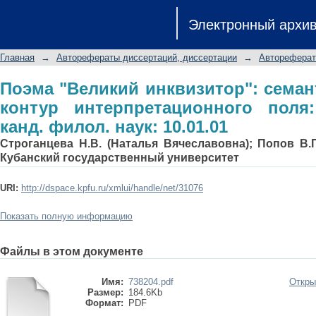
Поэма "Великий инквизитор"
Электронный архи
интерпретационного поля: Автореф. ди
Главная
→
Авторефераты диссертаций, диссертации
→
Автореферат
Поэма "Великий инквизитор": семан
контур интерпретационного поля:
канд. филол. наук: 10.01.01
Строганцева Н.В. (Наталья Вячеславовна); Попов В.
Кубанский государственный университет
URI:
http://dspace.kpfu.ru/xmlui/handle/net/31076
Показать полную информацию
Файлы в этом документе
Имя:
738204.pdf
Откры
Размер:
184.6Kb
Формат:
PDF