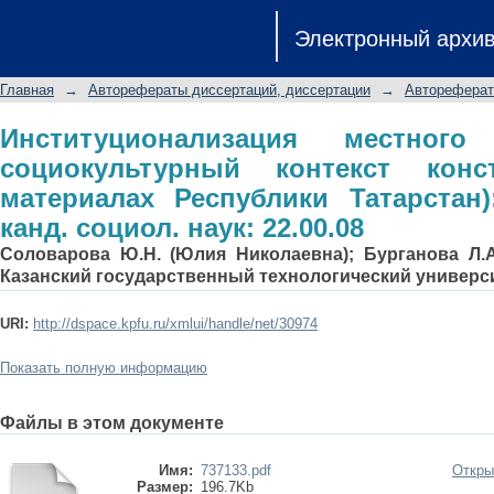
Институционализация местного сам
Электронный архи
конструирования: (на материалах Р
канд. социол. наук: 22.00.08
Главная
→
Авторефераты диссертаций, диссертации
→
Автореферат
Институционализация местного 
социокультурный контекст конс
материалах Республики Татарстан):
канд. социол. наук: 22.00.08
Соловарова Ю.Н. (Юлия Николаевна); Бурганова Л.А
Казанский государственный технологический универс
URI:
http://dspace.kpfu.ru/xmlui/handle/net/30974
Показать полную информацию
Файлы в этом документе
Имя:
737133.pdf
Откры
Размер:
196.7Kb