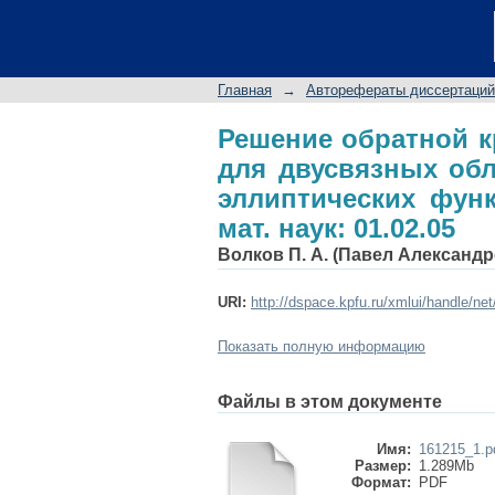
Решение обратной
областей с использ
... канд. физ.-мат. на
Главная
→
Авторефераты диссертаций
Решение обратной к
для двусвязных обл
эллиптических функц
мат. наук: 01.02.05
Волков П. А. (Павел Александр
URI:
http://dspace.kpfu.ru/xmlui/handle/ne
Показать полную информацию
Файлы в этом документе
Имя:
161215_1.p
Размер:
1.289Mb
Формат:
PDF