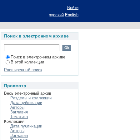
ки для двусвязных
Войти
кций: автореф. дис.
русский
English
Поиск в электронном архиве
Поиск в электронном архиве
В этой коллекции
Расширенный поиск
Просмотр
Весь электронный архив
Разделы и коллекции
Дата публикации
Авторы
Заглавия
Тематика
Коллекция
Дата публикации
Авторы
Заглавия