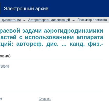
 краевой задачи аэрогидродинами
Электронный архив
ованием аппарата эллиптических фун
ук: 01.02.05
, диссертации
→
Авторефераты диссертаций
→
Просмотр элемента
раевой задачи аэрогидродинамики
астей с использованием аппарата
ий: автореф. дис. ... канд. физ.-
ович)
t/30949
df
Открыть