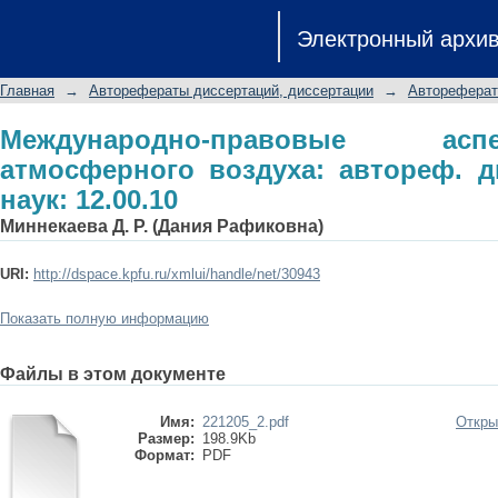
Международно-правовые аспекты о
Электронный архи
дис. ... канд. юрид. наук: 12.00.10
Главная
→
Авторефераты диссертаций, диссертации
→
Автореферат
Международно-правовые а
атмосферного воздуха: автореф. ди
наук: 12.00.10
Миннекаева Д. Р. (Дания Рафиковна)
URI:
http://dspace.kpfu.ru/xmlui/handle/net/30943
Показать полную информацию
Файлы в этом документе
Имя:
221205_2.pdf
Откры
Размер:
198.9Kb
Формат:
PDF