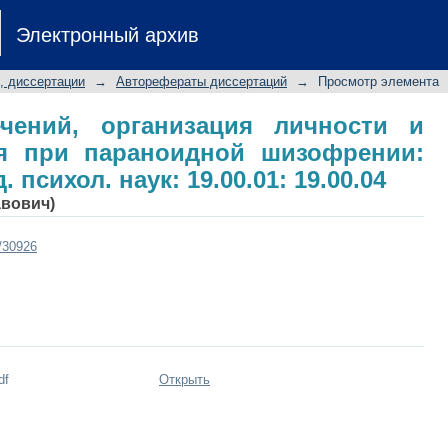
ений, организация личности и ген
Электронный архив
ении: автореф. дис. ... канд. псих
, диссертации
→
Авторефераты диссертаций
→
Просмотр элемента
чений, организация личности и
я при параноидной шизофрении:
. психол. наук: 19.00.01: 19.00.04
авович)
t/30926
df
Открыть