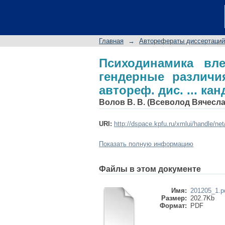
Психодинамика влеч
параноидной шизофр
19.00.04
Главная
→
Авторефераты диссертаций
Психодинамика вле
гендерные различи
автореф. дис. ... канд
Волов В. В. (Всеволод Вячесл
URI:
http://dspace.kpfu.ru/xmlui/handle/ne
Показать полную информацию
Файлы в этом документе
Имя:
201205_1.p
Размер:
202.7Kb
Формат:
PDF