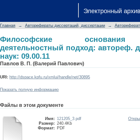
Философские основания менеджмен
Электронный архи
дис. ... канд. филос. наук: 09.00.11
Главная
→
Авторефераты диссертаций, диссертации
→
Автореферат
Философские основания 
деятельностный подход: автореф. дис
наук: 09.00.11
Павлов В. П. (Валерий Павлович)
URI:
http://dspace.kpfu.ru/xmlui/handle/net/30895
Показать полную информацию
Файлы в этом документе
Имя:
121205_3.pdf
Откры
Размер:
240.4Kb
Формат:
PDF