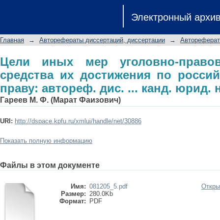
Цели иных мер уголовно-правового 
Электронный архи
российскому уголовному праву: авторе
Главная
→
Авторефераты диссертаций, диссертации
→
Автореферат
Цели иных мер уголовно-правов
средства их достижения по росси
праву: автореф. дис. ... канд. юрид. н
Гареев М. Ф. (Марат Фаизович)
URI:
http://dspace.kpfu.ru/xmlui/handle/net/30886
Показать полную информацию
Файлы в этом документе
Имя:
081205_5.pdf
Откры
Размер:
280.0Kb
Формат:
PDF