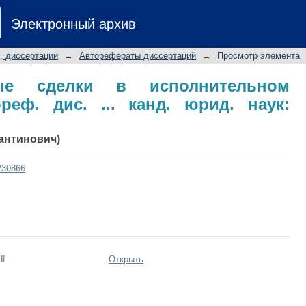
ые сделки в исполнительном прои
Электронный архив
аук: 12.00.03
, диссертации
→
Авторефераты диссертаций
→
Просмотр элемента
овые сделки в исполнительном
реф. дис. ... канд. юрид. наук:
тантинович)
t/30866
df
Открыть