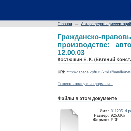
Гражданско-правов
дис. ... канд. юрид. н
Главная
→
Авторефераты диссертаций
Гражданско-прав
производстве: авто
12.00.03
Костюшин Е. К. (Евгений Конс
URI:
http://dspace.kpfu.ru/xmlui/handle/ne
Показать полную информацию
Файлы в этом документе
Имя:
011205_d.p
Размер:
925.8Kb
Формат:
PDF