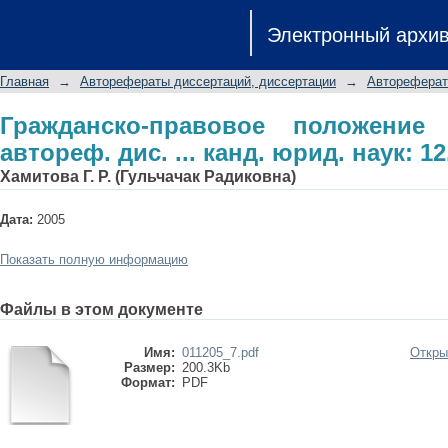
Гражданско-правовое положение ва
Электронный архи
юрид. наук: 12.00.03
Главная
→
Авторефераты диссертаций, диссертации
→
Автореферат
Гражданско-правовое положение
автореф. дис. ... канд. юрид. наук: 12
Хамитова Г. Р. (Гульчачак Радиковна)
Дата:
2005
Показать полную информацию
Файлы в этом документе
Имя:
011205_7.pdf
Откры
Размер:
200.3Kb
Формат:
PDF