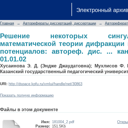
Решение некоторых сингулярных з
Электронный архи
методами Фурье и потенциалов: ав
01.01.02
Главная
→
Авторефераты диссертаций, диссертации
→
Автореферат
Решение некоторых сингу
математической теории дифракции
потенциалов: автореф. дис. ... кан
01.01.02
Хусаинова Э. Д. (Эндже Джаудатовна); Мухлисов Ф. 
Казанский государственный педагогический универси
URI:
http://dspace.kpfu.ru/xmlui/handle/net/30863
Показать полную информацию
Файлы в этом документе
Имя:
181004_2.pdf
Откры
Размер:
151.5Kb