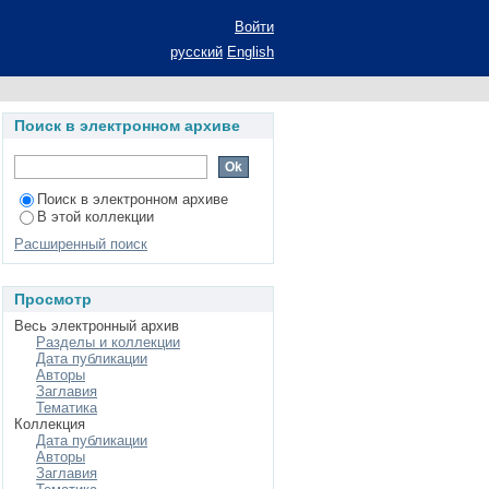
ства и государства:
Войти
юрид. наук: 12.00.01
русский
English
Поиск в электронном архиве
Поиск в электронном архиве
В этой коллекции
Расширенный поиск
Просмотр
Весь электронный архив
Разделы и коллекции
Дата публикации
Авторы
Заглавия
Тематика
Коллекция
Дата публикации
Авторы
Заглавия