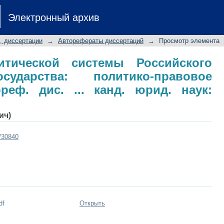
ической системы Российского обще
Электронный архив
следование: автореф. дис. ... канд. 
, диссертации
→
Авторефераты диссертаций
→
Просмотр элемента
итической системы Российского
дарства: политико-правовое
реф. дис. ... канд. юрид. наук:
ич)
t/30840
df
Открыть