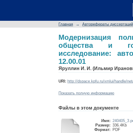
Модернизация полит
политико-правовое ис
Главная
→
Авторефераты диссертаций
Модернизация пол
общества и госу
исследование: авто
12.00.01
Яруллин И. И. (Ильмир Иранов
URI:
http://dspace.kpfu.ru/xmlui/handle/ne
Показать полную информацию
Файлы в этом документе
Имя:
240405_3.p
Размер:
336.4Kb
Формат:
PDF