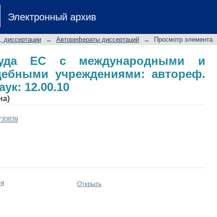
да ЕС с международными и нацио
Электронный архив
ф. дис. ... канд. юрид. наук: 12.00.1
, диссертации
→
Авторефераты диссертаций
→
Просмотр элемента
Суда ЕС с международными и
ебными учреждениями: автореф.
аук: 12.00.10
на)
t/30839
df
Открыть