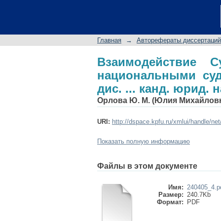
Взаимодействие Су
учреждениями: авторе
Главная
→
Авторефераты диссертаций
Взаимодействие 
национальными суд
дис. ... канд. юрид. н
Орлова Ю. М. (Юлия Михайлов
URI:
http://dspace.kpfu.ru/xmlui/handle/ne
Показать полную информацию
Файлы в этом документе
Имя:
240405_4.p
Размер:
240.7Kb
Формат:
PDF