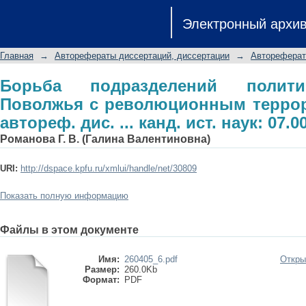
Борьба подразделений политическ
Электронный архи
террором в 1905-1907 гг.: автореф. дис.
Главная
→
Авторефераты диссертаций, диссертации
→
Автореферат
Борьба подразделений полити
Поволжья с революционным террором
автореф. дис. ... канд. ист. наук: 07.0
Романова Г. В. (Галина Валентиновна)
URI:
http://dspace.kpfu.ru/xmlui/handle/net/30809
Показать полную информацию
Файлы в этом документе
Имя:
260405_6.pdf
Откры
Размер:
260.0Kb
Формат:
PDF