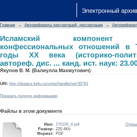
Исламский компонент государст
Электронный архи
Татарстане в 90-е годы XX века (и
дис. ... канд. ист. наук: 23.00.01
Главная
→
Авторефераты диссертаций, диссертации
→
Автореферат
Исламский компонент гос
конфессиональных отношений в Т
годы XX века (историко-полити
автореф. дис. ... канд. ист. наук: 23.0
Якупов В. М. (Валиулла Махмутович)
URI:
http://dspace.kpfu.ru/xmlui/handle/net/30793
Показать полную информацию
Файлы в этом документе
Имя:
270105_4.pdf
Откры
Размер:
220.4Kb
Формат:
PDF