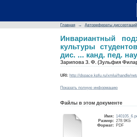
Инвариантный подх
будущих инженеров: ав
Главная
→
Авторефераты диссертаций
Инвариантный под
культуры студенто
дис. ... канд. пед. нау
Зарипова З. Ф. (Зульфия Фила
URI:
http://dspace.kpfu.ru/xmlui/handle/ne
Показать полную информацию
Файлы в этом документе
Имя:
140105_6.p
Размер:
278.9Kb
Формат:
PDF