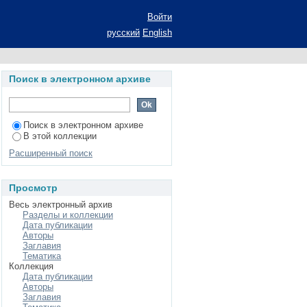
льтуры студентов -
Войти
.01: 13..00.08
русский
English
Поиск в электронном архиве
Поиск в электронном архиве
В этой коллекции
Расширенный поиск
Просмотр
Весь электронный архив
Разделы и коллекции
Дата публикации
Авторы
Заглавия
Тематика
Коллекция
Дата публикации
Авторы
Заглавия