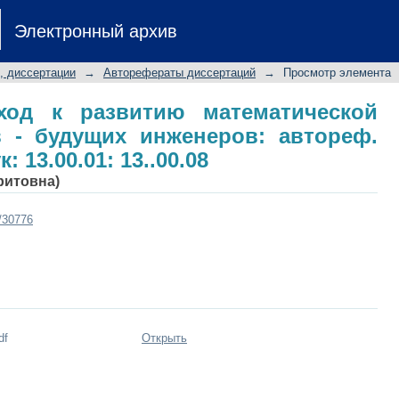
од к развитию математической ку
Электронный архив
тореф. дис. ... канд. пед. наук: 13.00
, диссертации
→
Авторефераты диссертаций
→
Просмотр элемента
ход к развитию математической
в - будущих инженеров: автореф.
к: 13.00.01: 13..00.08
ритовна)
t/30776
df
Открыть