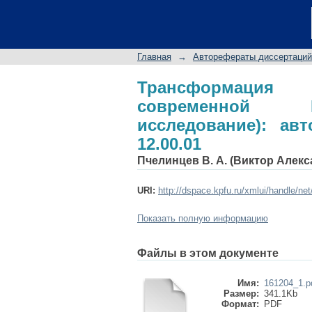
Трансформация прав
правовое исследовани
Главная
→
Авторефераты диссертаций
Трансформация 
современной Ро
исследование): авт
12.00.01
Пчелинцев В. А. (Виктор Алек
URI:
http://dspace.kpfu.ru/xmlui/handle/ne
Показать полную информацию
Файлы в этом документе
Имя:
161204_1.p
Размер:
341.1Kb
Формат:
PDF