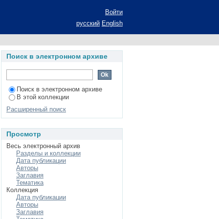
 России (теоретико-
Войти
к: 12.00.01
русский
English
Поиск в электронном архиве
Поиск в электронном архиве
В этой коллекции
Расширенный поиск
Просмотр
Весь электронный архив
Разделы и коллекции
Дата публикации
Авторы
Заглавия
Тематика
Коллекция
Дата публикации
Авторы
Заглавия