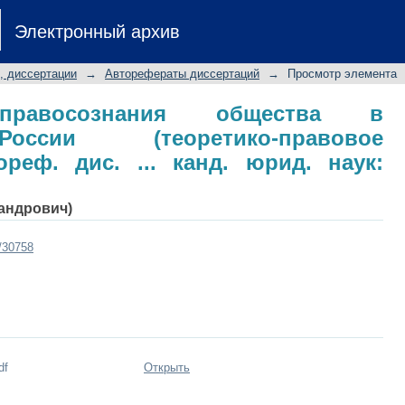
осознания общества в современной
Электронный архив
е): автореф. дис. ... канд. юрид. нау
, диссертации
→
Авторефераты диссертаций
→
Просмотр элемента
правосознания общества в
ссии (теоретико-правовое
ореф. дис. ... канд. юрид. наук:
сандрович)
t/30758
df
Открыть