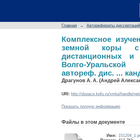
Комплексное изуч
использованием ма
в Волго-Уральской н
Главная
→
Авторефераты диссертаций
минерал. наук: 25.00
Комплексное изуче
земной коры с 
дистанционных и 
Волго-Уральской
автореф. дис. ... кан
Драгунов А. А. (Андрей Алекс
URI:
http://dspace.kpfu.ru/xmlui/handle/ne
Показать полную информацию
Файлы в этом документе
Имя:
151204_1.p