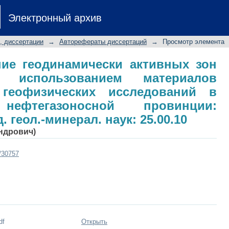
ение геодинамически активных 
Электронный архив
териалов дистанционных и геофизич
ефтегазоносной провинции: автореф. д
, диссертации
→
Авторефераты диссертаций
→
Просмотр элемента
.10
ние геодинамически активных зон
использованием материалов
геофизических исследований в
 нефтегазоносной провинции:
д. геол.-минерал. наук: 25.00.10
андрович)
t/30757
df
Открыть