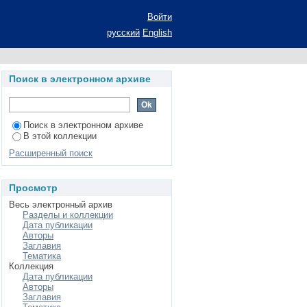
зон земной коры с
Войти
еских исследований
русский
English
ис. ... канд. геол.-
Поиск в электронном архиве
Поиск в электронном архиве
В этой коллекции
Расширенный поиск
Просмотр
Весь электронный архив
Разделы и коллекции
Дата публикации
Авторы
Заглавия
Тематика
Коллекция
Дата публикации
Авторы
Заглавия