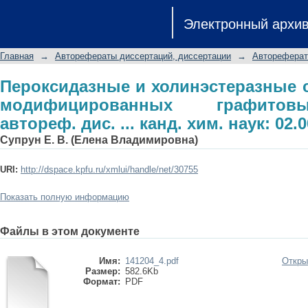
Пероксидазные и холинэстеразные
Электронный архи
графитовых электродов: автореф. дис.
Главная
→
Авторефераты диссертаций, диссертации
→
Автореферат
Пероксидазные и холинэстеразные 
модифицированных графитов
автореф. дис. ... канд. хим. наук: 02.0
Супрун Е. В. (Елена Владимировна)
URI:
http://dspace.kpfu.ru/xmlui/handle/net/30755
Показать полную информацию
Файлы в этом документе
Имя:
141204_4.pdf
Откры
Размер:
582.6Kb
Формат:
PDF