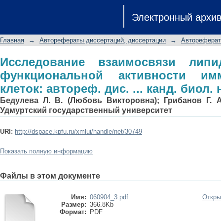
Исследование взаимосвязи ли
Электронный архи
активности иммунокомпетентных клет
03.00.04
Главная
→
Авторефераты диссертаций, диссертации
→
Автореферат
Исследование взаимосвязи липи
функциональной активности имм
клеток: автореф. дис. ... канд. биол. 
Бедулева Л. В. (Любовь Викторовна); Грибанов Г. А
Удмуртский государственный университет
URI:
http://dspace.kpfu.ru/xmlui/handle/net/30749
Показать полную информацию
Файлы в этом документе
Имя:
060904_3.pdf
Откры
Размер:
366.8Kb
Формат:
PDF