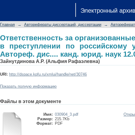
Ответственность за организованн
Электронный архи
российскому уголовному праву: Автор
Главная
→
Авторефераты диссертаций, диссертации
→
Автореферат
Ответственность за организованны
в преступлении по российскому у
Автореф. дис.... канд. юрид. наук 12.
Зайнутдинова А.Р. (Альфия Рафаэлевна)
URI:
http://dspace.kpfu.ru/xmlui/handle/net/30746
Показать полную информацию
Файлы в этом документе
Имя:
030904_3.pdf
Откры
Размер:
215.7Kb
Формат:
PDF