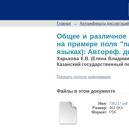
Общее и различное
"ландшафт" в русско
наук: 10.02.20
Главная
→
Авторефераты диссертаций
Общее и различное 
на примере поля "л
языках): Автореф. дис
Харькова Е.В. (Елена Владим
Казанский государственный п
Показать полную информацию
Файлы в этом документе
Имя:
736217.pdf
Размер:
461.6Kb
Формат:
PDF