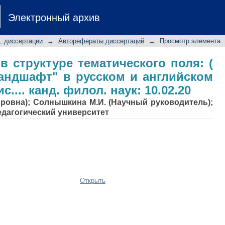
 в структуре тематического поля:
Электронный архив
м и английском языках): Автореф. 
, диссертации
→
Авторефераты диссертаций
→
Просмотр элемента
в структуре тематического поля: (
андшафт" в русском и английском
.... канд. филол. наук: 10.02.20
ировна); Солнышкина М.И. (Научный руководитель);
едагогический университет
Открыть