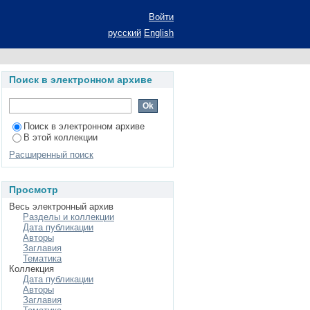
 ( на примере поля
Войти
дис.... канд. филол.
русский
English
Поиск в электронном архиве
Поиск в электронном архиве
В этой коллекции
Расширенный поиск
Просмотр
Весь электронный архив
Разделы и коллекции
Дата публикации
Авторы
Заглавия
Тематика
Коллекция
Дата публикации
Авторы
Заглавия