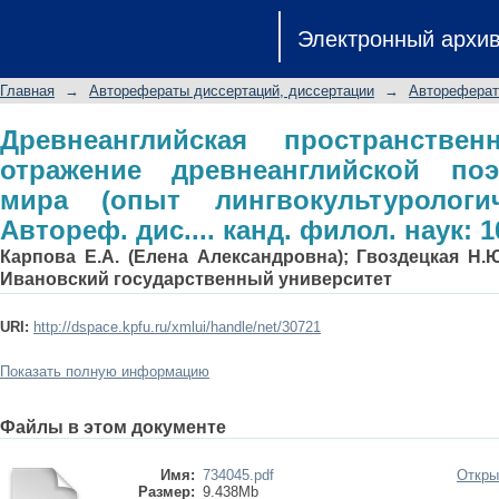
Древнеанглийская простран
Электронный архи
древнеанглийской поэт
лингвокультурологического анализа
Главная
→
Авторефераты диссертаций, диссертации
→
Автореферат
10.02.04
Древнеанглийская пространстве
отражение древнеанглийской по
мира (опыт лингвокультурологич
Автореф. дис.... канд. филол. наук: 1
Карпова Е.А. (Елена Александровна); Гвоздецкая Н.
Ивановский государственный университет
URI:
http://dspace.kpfu.ru/xmlui/handle/net/30721
Показать полную информацию
Файлы в этом документе
Имя:
734045.pdf
Откры
Размер:
9.438Mb