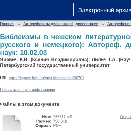
Библеизмы в чешском литературном 
Электронный архи
Автореф. дис.... канд. филол. наук: 1
Главная
→
Авторефераты диссертаций, диссертации
→
Автореферат
Библеизмы в чешском литературно
русского и немецкого): Автореф. ди
наук: 10.02.03
Яцевич К.В. (Ксения Владимировна); Лилич Г.А. (Нау
Петербургский государственный университет
URI:
http://dspace.kpfu.ru/xmlui/handle/net/30701
Показать полную информацию
Файлы в этом документе
Имя:
735717.pdf
Откры
Размер:
758.8Kb
Формат:
PDF