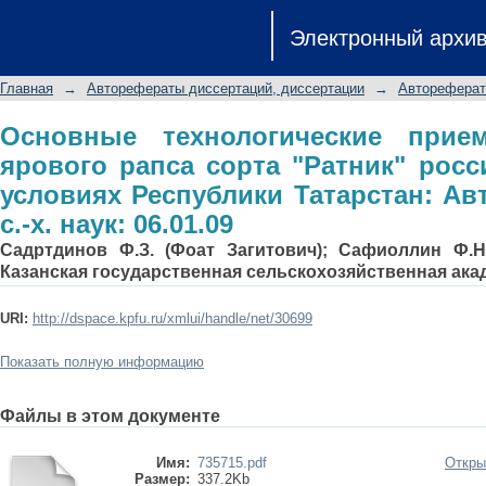
Основные технологические прием
Электронный архи
"Ратник" российской селекции в ус
дис.... канд. с.-х. наук: 06.01.09
Главная
→
Авторефераты диссертаций, диссертации
→
Автореферат
Основные технологические прие
ярового рапса сорта "Ратник" росс
условиях Республики Татарстан: Авто
с.-х. наук: 06.01.09
Садртдинов Ф.З. (Фоат Загитович); Сафиоллин Ф.Н
Казанская государственная сельскохозяйственная ака
URI:
http://dspace.kpfu.ru/xmlui/handle/net/30699
Показать полную информацию
Файлы в этом документе
Имя:
735715.pdf
Откры
Размер:
337.2Kb