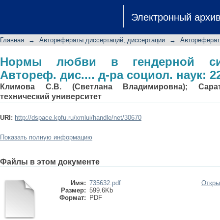
Нормы любви в гендерной системе к
Электронный архи
наук: 22.00.06
Главная
→
Авторефераты диссертаций, диссертации
→
Автореферат
Нормы любви в гендерной сис
Автореф. дис.... д-ра социол. наук: 2
Климова С.В. (Светлана Владимировна); Сарат
технический университет
URI:
http://dspace.kpfu.ru/xmlui/handle/net/30670
Показать полную информацию
Файлы в этом документе
Имя:
735632.pdf
Откры
Размер:
599.6Kb
Формат:
PDF