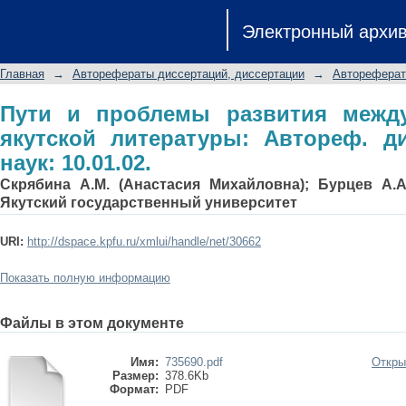
Пути и проблемы развития междун
Электронный архи
Автореф. дис.... канд. филол. наук: 10
Главная
→
Авторефераты диссертаций, диссертации
→
Автореферат
Пути и проблемы развития межд
якутской литературы: Автореф. дис
наук: 10.01.02.
Скрябина А.М. (Анастасия Михайловна); Бурцев А.А
Якутский государственный университет
URI:
http://dspace.kpfu.ru/xmlui/handle/net/30662
Показать полную информацию
Файлы в этом документе
Имя:
735690.pdf
Откры
Размер:
378.6Kb
Формат:
PDF