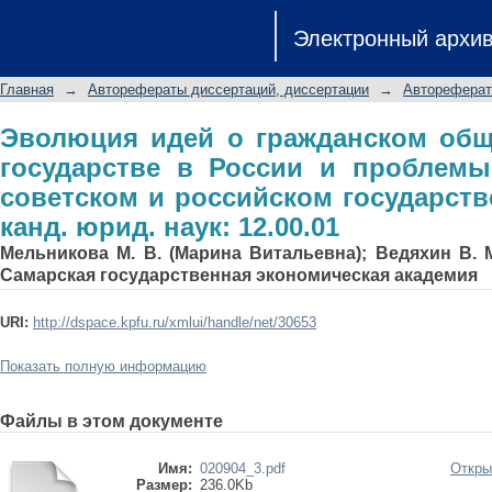
Эволюция идей о гражданском общес
Электронный архи
проблемы их реализации в советск
дис. ... канд. юрид. наук: 12.00.01
Главная
→
Авторефераты диссертаций, диссертации
→
Автореферат
Эволюция идей о гражданском общ
государстве в России и проблемы
советском и российском государстве:
канд. юрид. наук: 12.00.01
Мельникова М. В. (Марина Витальевна); Ведяхин В. 
Самарская государственная экономическая академия
URI:
http://dspace.kpfu.ru/xmlui/handle/net/30653
Показать полную информацию
Файлы в этом документе
Имя:
020904_3.pdf
Откры
Размер:
236.0Kb