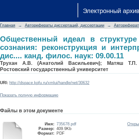
Общественный идеал в структуре ид
Электронный архи
и интерпретация: Автореф. дис.... ка
Главная
→
Авторефераты диссертаций, диссертации
→
Автореферат
Общественный идеал в структуре 
сознания: реконструкция и интерп
дис.... канд. филос. наук: 09.00.11
Трухан А.В. (Анатолий Васильевич); Матяш Т.П.
Ростовский государственный университет
URI:
http://dspace.kpfu.ru/xmlui/handle/net/30632
Показать полную информацию
Файлы в этом документе
Имя:
735678.pdf
Откры
Размер:
409.9Kb
Формат:
PDF