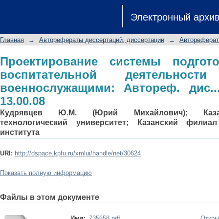
Проектирование системы подг
Электронный архи
деятельности с трудными военнослуж
13.00.08
Главная
→
Авторефераты диссертаций, диссертации
→
Автореферат
Проектирование системы подгот
воспитательной деятельнос
военнослужащими: Автореф. дис...
13.00.08
Кудрявцев Ю.М. (Юрий Михайлович); Казан
технологический университет; Казанский филиал
института
URI:
http://dspace.kpfu.ru/xmlui/handle/net/30624
Показать полную информацию
Файлы в этом документе
Имя:
735658.pdf
Откры