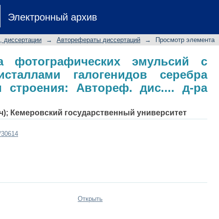
тва фотографических эмул
Электронный архив
галогенидов серебра сложного с
 хим. наук: 02.00.04
, диссертации
→
Авторефераты диссертаций
→
Просмотр элемента
а фотографических эмульсий с
исталлами галогенидов серебра
 строения: Автореф. дис.... д-ра
ич); Кемеровский государственный университет
t/30614
Открыть