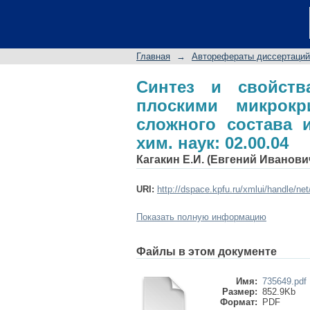
Синтез и свойс
микрокристаллами 
Автореф. дис.... д-ра
Главная
→
Авторефераты диссертаций
Синтез и свойств
плоскими микрокр
сложного состава и
хим. наук: 02.00.04
Кагакин Е.И. (Евгений Иванов
URI:
http://dspace.kpfu.ru/xmlui/handle/ne
Показать полную информацию
Файлы в этом документе
Имя:
735649.pdf
Размер:
852.9Kb
Формат:
PDF