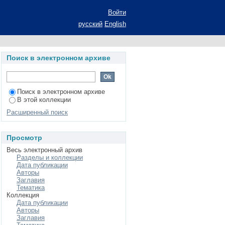
ьсий с плоскими
Войти
остава и строения:
русский
English
Поиск в электронном архиве
Поиск в электронном архиве
В этой коллекции
Расширенный поиск
Просмотр
Весь электронный архив
Разделы и коллекции
Дата публикации
Авторы
Заглавия
Тематика
Коллекция
Дата публикации
Авторы
Заглавия