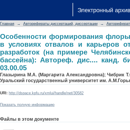
Особенности формирования флоры и
Электронный архи
карьеров открытых угольных ра
буроугольного бассейна): Автореф. дис
Главная
→
Авторефераты диссертаций, диссертации
→
Автореферат
Особенности формирования флоры 
в условиях отвалов и карьеров о
разработок (на примере Челябинск
бассейна): Автореф. дис.... канд. би
03.00.05
Глазырина М.А. (Маргарита Александровна); Чибрик Т.
Уральский государственный университет им. А.М.Горь
URI:
http://dspace.kpfu.ru/xmlui/handle/net/30582
Показать полную информацию
Файлы в этом документе