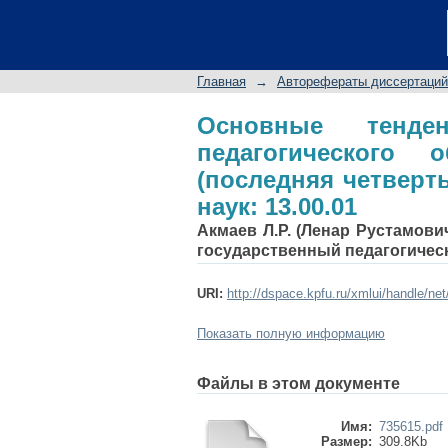
Основные тенденци
в Великобритании (п
наук: 13.00.01
Главная
→
Авторефераты диссертаций
Основные тенде
педагогического 
(последняя четверть 
наук: 13.00.01
Акмаев Л.Р. (Ленар Рустамович
государственный педагогичес
URI:
http://dspace.kpfu.ru/xmlui/handle/ne
Показать полную информацию
Файлы в этом документе
Имя:
735615.pdf
Размер:
309.8Kb