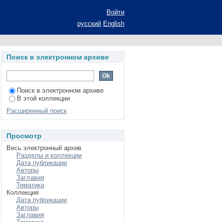
еского образования
Войти
. дис.... канд. пед.
русский
English
Поиск в электронном архиве
Поиск в электронном архиве
В этой коллекции
Расширенный поиск
Просмотр
Весь электронный архив
Разделы и коллекции
Дата публикации
Авторы
Заглавия
Тематика
Коллекция
Дата публикации
Авторы
Заглавия