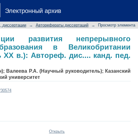
и развития непрерывного педагогич
Электронный архив
оследняя четверть XX в.): Автореф
, диссертации
→
Авторефераты диссертаций
→
Просмотр элемента
нции развития непрерывного
образования в Великобритании
XX в.): Автореф. дис.... канд. пед.
); Валеева Р.А. (Научный руководитель); Казанский
кий университет
t/30574
Открыть