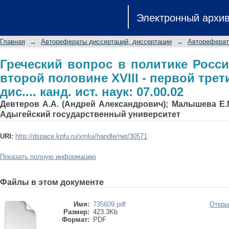
Греческий вопрос в политике Россий
Электронный архи
первой трети XIX вв.: Автореф. дис....
Главная
→
Авторефераты диссертаций, диссертации
→
Автореферат
Греческий вопрос в политике Росс
второй половине XVIII - первой трет
дис.... канд. ист. наук: 07.00.02
Девтеров А.А. (Андрей Александрович); Малышева Е.
Адыгейский государственный университет
URI:
http://dspace.kpfu.ru/xmlui/handle/net/30571
Показать полную информацию
Файлы в этом документе
Имя:
735609.pdf
Откры
Размер:
423.3Kb
Формат:
PDF