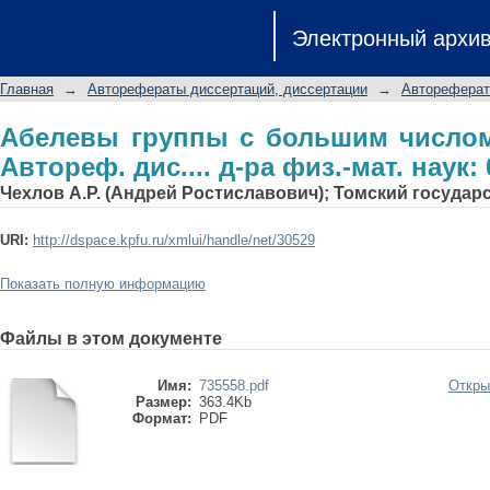
Абелевы группы с большим числом 
Электронный архи
физ.-мат. наук: 01.01.06
Главная
→
Авторефераты диссертаций, диссертации
→
Автореферат
Абелевы группы с большим число
Автореф. дис.... д-ра физ.-мат. наук: 
Чехлов А.Р. (Андрей Ростиславович); Томский госуда
URI:
http://dspace.kpfu.ru/xmlui/handle/net/30529
Показать полную информацию
Файлы в этом документе
Имя:
735558.pdf
Откры
Размер:
363.4Kb
Формат:
PDF