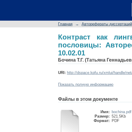
Контраст как линг
дис... д-ра филол. на
Главная
→
Авторефераты диссертаций
Контраст как линг
пословицы: Автореф
10.02.01
Бочина Т.Г. (Татьяна Геннадье
URI:
http://dspace.kpfu.ru/xmlui/handle/ne
Показать полную информацию
Файлы в этом документе
Имя:
bochina.pdf
Размер:
521.5Kb
Формат:
PDF