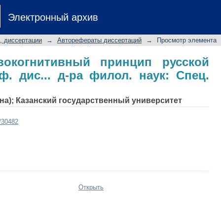
вокогнитивный принцип русской п
Электронный архив
ук: Спец. 10.02.01
, диссертации
→
Авторефераты диссертаций
→
Просмотр элемента
вокогнитивный принцип русской
. дис... д-ра филол. наук: Спец.
вна); Казанский государственный университет
t/30482
Открыть