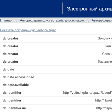
Синтетическое и кинетическое изу
Электронный архи
Автореф. дис.... канд. хим. наук: 02.0
Главная
→
Авторефераты диссертаций, диссертации
→
Автореферат
Показать сокращенную информацию
dc.creator
Золотухи
dc.creator
Галк
dc.creator
Собан
dc.creator
Казански
dc.date
dc.date.accessioned
dc.date.available
dc.identifier
http://vufind.kpfu.ru/opac/Rec
dc.identifier
http://libw
dc.identifier.uri
http://dsp