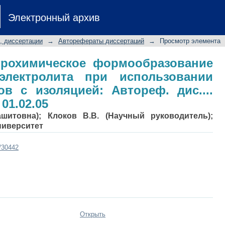
ктрохимическое формообразовани
Электронный архив
использовании катодов-инструме
. физ.-мат. наук: 01.02.05
, диссертации
→
Авторефераты диссертаций
→
Просмотр элемента
трохимическое формообразование
электролита при использовании
ов с изоляцией: Автореф. дис....
 01.02.05
ашитовна); Клоков В.В. (Научный руководитель);
ниверситет
t/30442
Открыть