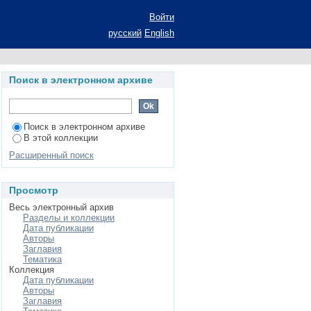
е и гидродинамика
Войти
нтов с изоляцией:
русский
English
Поиск в электронном архиве
Поиск в электронном архиве
В этой коллекции
Расширенный поиск
Просмотр
Весь электронный архив
Разделы и коллекции
Дата публикации
Авторы
Заглавия
Тематика
Коллекция
Дата публикации
Авторы
Заглавия