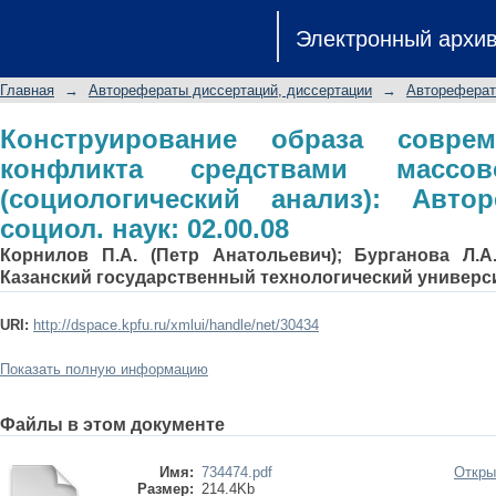
Конструирование образа совреме
Электронный архи
массовой информации (социологиче
социол. наук: 02.00.08
Главная
→
Авторефераты диссертаций, диссертации
→
Автореферат
Конструирование образа соврем
конфликта средствами массо
(социологический анализ): Автор
социол. наук: 02.00.08
Корнилов П.А. (Петр Анатольевич); Бурганова Л.А
Казанский государственный технологический универс
URI:
http://dspace.kpfu.ru/xmlui/handle/net/30434
Показать полную информацию
Файлы в этом документе
Имя:
734474.pdf
Откры
Размер:
214.4Kb