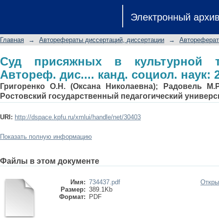
Суд присяжных в культурной традици
Электронный архи
наук: 22.00.06
Главная
→
Авторефераты диссертаций, диссертации
→
Автореферат
Суд присяжных в культурной т
Автореф. дис.... канд. социол. наук: 2
Григоренко О.Н. (Оксана Николаевна); Радовель М.Р
Ростовский государственный педагогический универс
URI:
http://dspace.kpfu.ru/xmlui/handle/net/30403
Показать полную информацию
Файлы в этом документе
Имя:
734437.pdf
Откры
Размер:
389.1Kb
Формат:
PDF