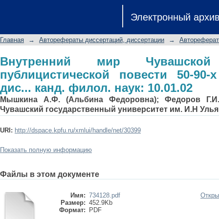
Внутренний мир Чувашской художест
Электронный архи
х годов: Автореф. дис... канд. филол.
Главная
→
Авторефераты диссертаций, диссертации
→
Автореферат
Внутренний мир Чувашской 
публицистической повести 50-90-
дис... канд. филол. наук: 10.01.02
Мышкина А.Ф. (Альбина Федоровна); Федоров Г.И.
Чувашский государственный университет им. И.Н Уль
URI:
http://dspace.kpfu.ru/xmlui/handle/net/30399
Показать полную информацию
Файлы в этом документе
Имя:
734128.pdf
Откры
Размер:
452.9Kb
Формат:
PDF