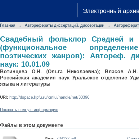
Свадебный фольклор Средней и
Электронный архи
определение музыкально- поэтиче
филол. наук: 10.01.09
Главная
→
Авторефераты диссертаций, диссертации
→
Автореферат
Свадебный фольклор Средней и 
(функциональное определен
поэтических жанров): Автореф. дис
наук: 10.01.09
Вотинцева О.Н. (Ольга Николаевна); Власов А.Н.
Российская академия наук Уральское отделение Удм
языка и литературы
URI:
http://dspace.kpfu.ru/xmlui/handle/net/30396
Показать полную информацию
Файлы в этом документе
Имя:
734122.pdf
Откры