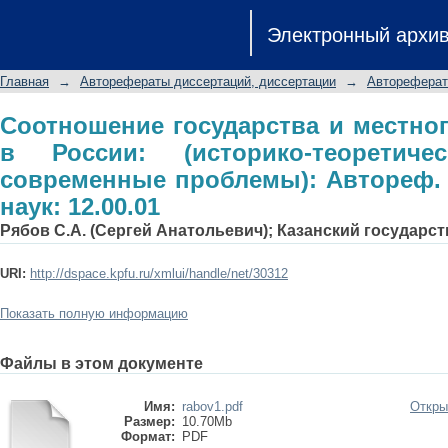
Соотношение государства и местног
Электронный архи
теоретические аспекты и современ
юрид. наук: 12.00.01
Главная
→
Авторефераты диссертаций, диссертации
→
Автореферат
Соотношение государства и местно
в России: (историко-теоретич
современные проблемы): Автореф. д
наук: 12.00.01
Рябов С.А. (Сергей Анатольевич); Казанский государс
URI:
http://dspace.kpfu.ru/xmlui/handle/net/30312
Показать полную информацию
Файлы в этом документе
Имя:
rabov1.pdf
Откры
Размер:
10.70Mb
Формат:
PDF