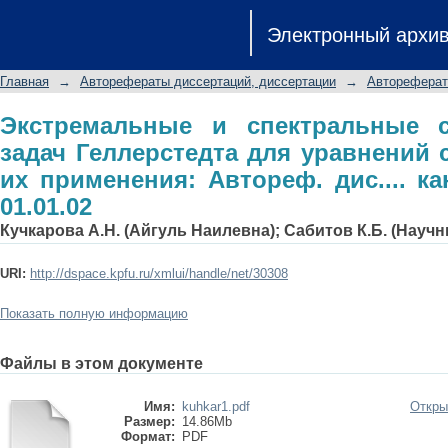
Экстремальные и спектральные сво
Электронный архи
уравнений смешанного типа и их пр
мат. наук: 01.01.02
Главная
→
Авторефераты диссертаций, диссертации
→
Автореферат
Экстремальные и спектральные 
задач Геллерстедта для уравнений 
их применения: Автореф. дис.... кан
01.01.02
Кучкарова А.Н. (Айгуль Наилевна); Сабитов К.Б. (Науч
URI:
http://dspace.kpfu.ru/xmlui/handle/net/30308
Показать полную информацию
Файлы в этом документе
Имя:
kuhkar1.pdf
Откры
Размер:
14.86Mb
Формат:
PDF