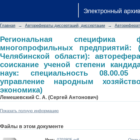
Региональная специфика фу
Электронный архи
предприятий: (на примере ОПК 
диссертации на соискание ученой 
Главная
→
Авторефераты диссертаций, диссертации
→
Автореферат
специальность 08.00.05 - Эконом
(региональная экономика)
Региональная специфика фу
многопрофильных предприятий: 
Челябинской области): авторефер
соискание ученой степени кандид
наук: специальность 08.00.0
управление народным хозяйство
экономика)
Лемешевский С. А. (Сергей Антонович)
Показать полную информацию
Файлы в этом документе
Имя:
0793805.pdf
Откры