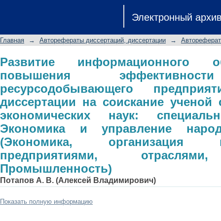
Развитие информационного обесп
Электронный архи
управления ресурсодобывающего п
на соискание ученой степени канди
Главная
→
Авторефераты диссертаций, диссертации
→
Автореферат
08.00.05 - Экономика и управле
организация и управление пред
Развитие информационного о
повышения эффективност
Промышленность)
ресурсодобывающего предприят
диссертации на соискание ученой 
экономических наук: специальн
Экономика и управление наро
(Экономика, организация
предприятиями, отраслями,
Промышленность)
Потапов А. В. (Алексей Владимирович)
Показать полную информацию