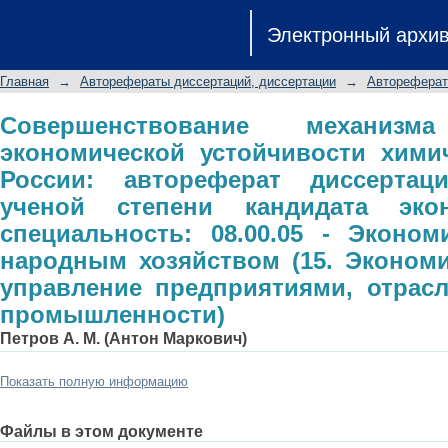
Совершенствование механизма регу
Электронный архи
химического комплекса России: а
ученой степени кандидата экономич
Главная
→
Авторефераты диссертаций, диссертации
→
Автореферат
Экономика и управление народным х
и управление предприятиями, отра
Совершенствование механизма
экономической устойчивости хими
России: автореферат диссертац
ученой степени кандидата экон
специальность: 08.00.05 - Эконо
народным хозяйством (15. Экономи
управление предприятиями, отрас
промышленности)
Петров А. М. (Антон Маркович)
Показать полную информацию
Файлы в этом документе