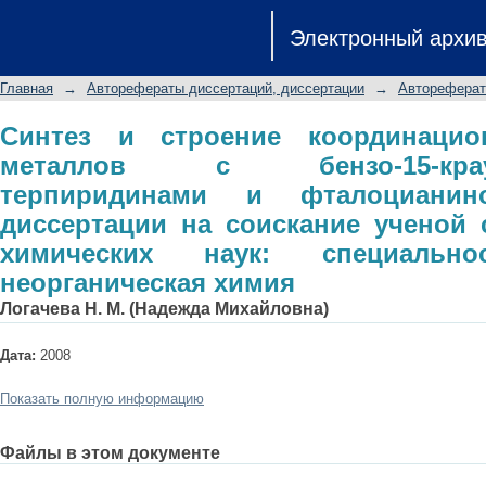
Синтез и строение координацион
Электронный архи
краун-5-замещенными терпириди
диссертации на соискание ученой
Главная
→
Авторефераты диссертаций, диссертации
→
Автореферат
специальность 02.00.01 - неорганич
Синтез и строение координацио
металлов с бензо-15-краун
терпиридинами и фталоцианин
диссертации на соискание ученой 
химических наук: специально
неорганическая химия
Логачева Н. М. (Надежда Михайловна)
Дата:
2008
Показать полную информацию
Файлы в этом документе